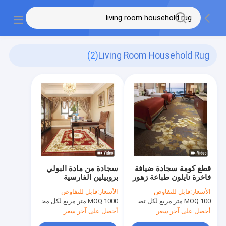
(2)
Living Room Household Rug
قطع كومة سجادة ضيافة
سجادة من مادة البولي
فاخرة نايلون طباعة زهور
بروبيلين الفارسية
للفندق
للمناطق الداخلية من
الأسعار:
قابل للتفاوض
الأسعار:
قابل للتفاوض
ويلتون لغرفة المعيشة
100 متر مربع لكل تصميم
MOQ:
1000 متر مربع لكل مجموعة ألوان
MOQ:
أحصل على آخر سعر
أحصل على آخر سعر