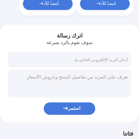
ﺎﺘﺼﻟ ﺍﻶﻧ
ﺎﺘﺼﻟ ﺍﻶﻧ
اترك رسالة
سوف نقوم بالرد بسرعة
استمر
فئاتنا