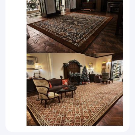
نعمل باستمرار على تطوير منتجات جديدة بتقنية عالية.سجاد
ويلتون القطيفة الطويلة المطورة حديثًا ، والسجاد الخارجي
الخشن الذي يشبه السيزال BCF ، والسجاد الحريري ذو الكثافة
المتوسطة والعالية من ويلتون ، والسجاد المنسوج المسطح من
ويلتون ، والبسط الصوفية ذات الوبر المقطعة ، وبسط الرايون
الخفيف الوزن تُباع جيدًا في كل من الصين والخارج.يمكن أن
يصل طول الوبر من بساط ويلتون القطيفة فائقة الطول التي تم
تطويرها بشكل مستقل بواسطة Kaili إلى 40 مم.في الوقت
الحاضر ، تنتشر شبكة مبيعاتنا في جميع أنحاء المقاطعات والمدن
في الصين.سجادة Kaili مع نظام مبيعات احترافي ومريح وسريع
، تستمر في تقديم ما يتجاوز توقعات العملاء من المنتجات ، من
تصميم السجاد ، والتدقيق ، والإنتاج ، والنقل ، والانتشار لتثبيت