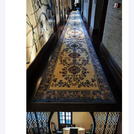
مسكن
شركة جيانغسو كايلي للسجاد المحدودة هي شركة تصنيع سجاد
مهنية.يقع في Liyang.توجد مدينة جميلة في وسط دلتا نهر
منتجات
اليانغتسي الأكثر تطورًا ومنطقة شنغهاي للتعاون الاقتصادي.منذ
إنشائها في عام 1994 ، نمت Kaili من مصنع صغير ينتج مواد
معلومات عنا
السجاد إلى مؤسسة متخصصة في التصميم والبحث والإنتاج