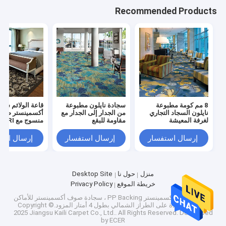
وصيانة كل التفاصيل ، لتقديم خدمة ذات جودة عالمية.تم تصدير
Recommended Products
منتجاتنا إلى الأسواق الخارجية ، بما في ذلك كوريا واليابان
والولايات المتحدة الأمريكية وكندا وأستراليا.إن شركة AIC
اليابانية وشركة MOHAWK الأمريكية هي جميعًا من عملائنا.
8 مم كومة مطبوعة
سجادة نايلون مطبوعة
قاعة الولائم سجا
نايلون السجاد التجاري
من الجدار إلى الجدار مع
أكسمينستر صوف 
لغرفة المعيشة
مقاومة للبقع
منسوج مع CRI
إرسال استفسار
إرسال استفسار
إرسال است
منزل
حول نا
Desktop Site
خريطة الموقع
Privacy Policy
الصين سجادة أكسمينستر PP Backing ، سجادة صوف أكسمينستر للأماكن
العامة ، سجادة على الطراز الشمالي بطول 4 أمتار
المزود.Copyright ©
2025 Jiangsu Kaili Carpet Co., Ltd.. All Rights Reserved. Developed
by
ECER