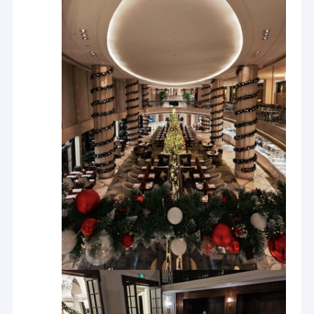
بلاط سجاد نايلون
سجاد ويلتون المنسوج
سجادة معنقدة بنمط نول عريض
بلاط السجاد المطبوع
سجاد يدوي معنقدة
لقد احتفظ حجمنا وحجم الإنتاج والمبيعات بمكانة رائدة في
بساط داخلي
صناعة السجاد الصينية.تم تصنيف حجم الإنتاج والمبيعات من
السجاد المنسوج في المرتبة الثانية والرابعة في الدولة
سجادة صلاة المسجد
بأكملها.من أجل ضمان القدرة التنافسية للمؤسسة ، يتم استيراد
معظم آلات Kaili من دول خارجية.الآن يبلغ الإنتاج السنوي لسجاد
ويلتون المنسوج 18.000.000 متر مربع.يبلغ الإنتاج السنوي
حصيرة داخلية في الهواء الطلق
لسجاد Axminster 9،000،000 متر مربع.تبلغ الطاقة الإنتاجية
السنوية لأنواع مختلفة من السجاد المعقد 30.000.000 متر مربع
، وجميعها حاصلة على شهادة نظام البيئة ISO / شهادة نظام
الكمية ISO / شهادة السجادة الصديقة للبيئة الصينية و CRI.