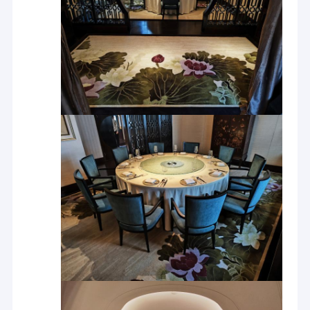
والتوزيع والخدمة للسجاد والمواد ذات الصلة بعد أكثر من 27 عامًا
جولة في المعمل
من التطوير.
مراقبة الجودة
اتصل بنا
أخبار
اطلب اقتباس
سجاد ضيافة فاخر
في الوقت الحاضر ، تضم شركتنا أكثر من 1500 موظف يعملون
في أربعة مصانع.هذه المصانع الأربعة مسؤولة عن إنتاج أنواع
السجاد التجاري المعياري
مختلفة من السجاد.منذ عام 2001 ، نجحت مؤسستنا في زيادة
قيمة الإنتاج السنوي من حوالي 100 مليون دولار أمريكي إلى
سجاد أكسمينستر منسوج
200 مليون دولار أمريكي من خلال آلية التحويل ، وتعزيز الإدارة
الداخلية واستكشاف إمكانات المؤسسة.
سجادة نايلون مطبوعة