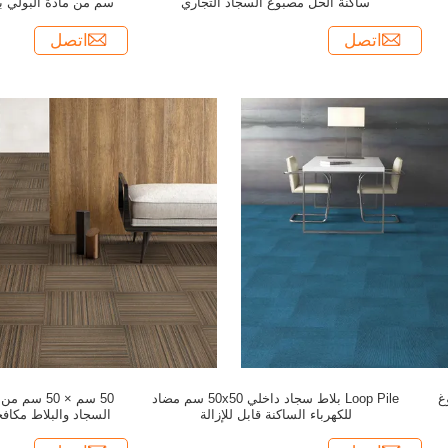
ساكنة الحل مصبوغ السجاد التجاري
سم من مادة البولي بر
البول
اتصل
اتصل
صبوغ
Loop Pile بلاط سجاد داخلي 50x50 سم مضاد
50 سم × 50 
للكهرباء الساكنة قابل للإزالة
السجاد والبلاط مكاف
ا