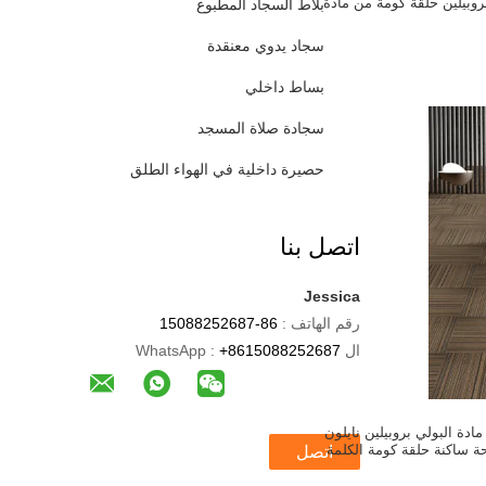
وبيلين حلقة كومة من مادة
بلاط السجاد المطبوع
ي بروبيلين
سجاد يدوي معنقدة
بساط داخلي
سجادة صلاة المسجد
حصيرة داخلية في الهواء الطلق
اتصل بنا
Jessica
رقم الهاتف :
86-15088252687
ال WhatsApp :
+8615088252687
سم من مادة البولي بروبيلين نايلون
حة ساكنة حلقة كومة الكلمة
اتصل
لسجاد