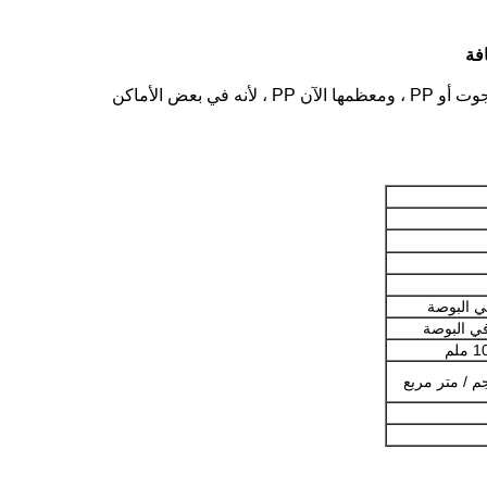
فة
يتكون سجاد Axminster من خيوط السداة وخيوط اللحمة وسداة الوبر.مادة الغزل السداة 100٪ بوليستر.مادة خيوط اللحمة هي الجوت أو PP ، ومعظمها الآن PP ، لأنه في بعض الأماكن
1 ملم