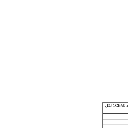
معبأة في لفةالحجم: 500mm * 50mm * 4000mm ؛250 كجم لكل لفة ؛1CBM لكل