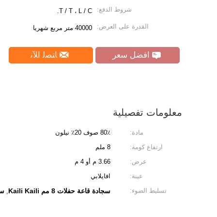
شروط الدفع:
T / T ، L / C.
القدرة على العرض:
40000 متر مربع شهريا
افضل سعر
ﺎﺘﺼﻟ ﺍﻶﻧ
معلومات تفصيلية
مادة:
80٪ صوف 20٪ نيلون
ارتفاع كومة:
8 ملم
عرض:
3.66 م أو 4 م
عينة:
افايلابي
تسليط الضوء:
سجادة قاعة حفلات 8 مم Kaili Kaili
سجا
,