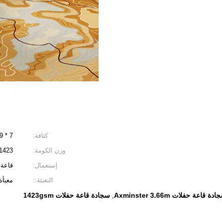
كثافة:
7 * 9
وزن الكومة:
1423 جرام / متر مرب
إستعمال:
قاعة 
التعبئة::
معبأة
دة قاعة حفلات Axminster 3.66m
سجادة قاعة حفلات 1423gsm
,