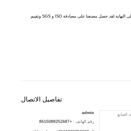
ج: نعم.شروط مراقبة الجودة لدينا صارمة للغاية لضمان السجاد في الكمال.الجودة هي الأولوية.نولي دائمًا أهمية كبيرة لمراقبة الجودة من البداية إلى النهاية.لقد حصل مصنعنا على مصادقة ISO و SGS وتقييم
تفاصيل الاتصال
admin
رقم الهاتف :
+8615088252687