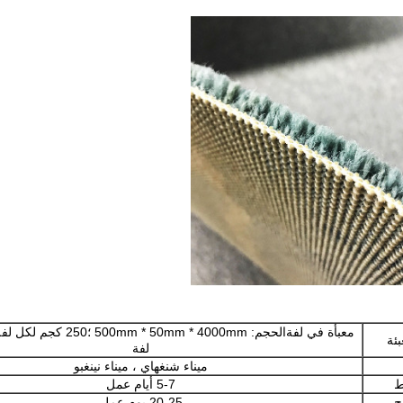
اترك رسالة
بئة
لفة
ميناء شنغهاي ، ميناء نينغبو
ط
5-7 أيام عمل
ج
20-25 يوم عمل