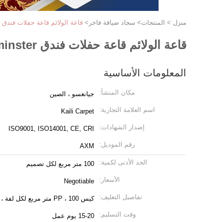
منزل
>
المنتجات
>
سجاد ضيافة فاخر
>
قاعة الولائم قاعة حفلات فندق Axminster سجادة منسوجة فاخرة للضيافة
قاعة الولائم قاعة حفلات فندق Axminster سجادة منسوجة فاخرة للضيافة
المعلومات الأساسية
مكان المنشأ:
جيانغسو ، الصين
اسم العلامة التجارية:
Kaili Carpet
إصدار الشهادات:
ISO9001, ISO14001, CE, CRI
رقم الموديل:
AXM
الحد الأدنى لكمية:
100 متر مربع لكل تصميم
الأسعار:
Negotiable
تفاصيل التغليف:
كيس PP ، 100 متر مربع لكل لفة ، 1 CBM لكل لفة
وقت التسليم:
15-20 يوم عمل