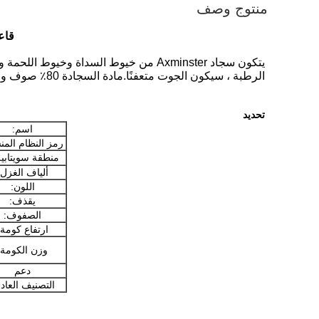
منتوج وصف
قاع
الرطبة ، سيكون الجوت متعفنًا.مادة السجادة 80٪ صوف و 20٪ نايلون.
تحديد
اسم:
رمز النظام الم
منطقة سويتابي
ألياف الغزل:
اللون:
يقذف:
الصفوف:
ارتفاع كومة:
وزن الكومة:
دعم
التصنيف العاد