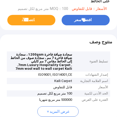
على الحائط
الأسعار：قابل للتفاوض
MOQ：100 متر مربع لكل تصميم
افضل سعر
ﺎﺘﺼﻟ ﺍﻶﻧ
منتوج وصف
سجادة ضيافة فاخرة 1200gsm ، سجادة
ضيافة فاخرة 7 مم ، سجادة صوف من الحائط
تسليط الضوء
إلى الحائط مقاس 7 مم كايلي
,
,
7mm Luxury Hospitality Carpet
7mm wool wall to wall carpet Kaili
إصدار الشهادات
ISO9001, ISO14001,CE
اسم العلامة التجارية
Kaili Carpet
الأسعار
قابل للتفاوض
الحد الأدنى لكمية
100 متر مربع لكل تصميم
القدرة على العرض
500000 متر مربع شهريا
عرض المزيد