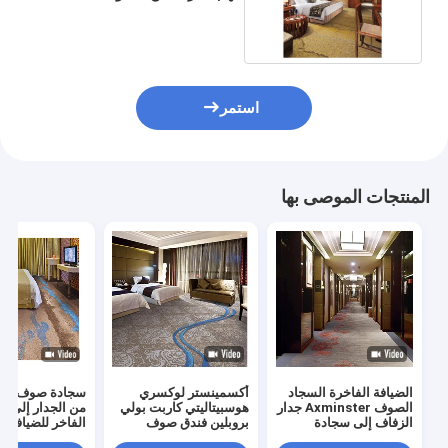
والجدران على الحائط
استمر
المنتجات الموصى بها
الضيافة الفاخرة السجاد
أكسمينستر لوكسري
سجادة صوف أكس
الصوف Axminster جدار
هوسبيتاليتي كاربت بولي
من الجدار إلى ال
الزفاف إلى سجادة
بروبلين فندق صوف
الفاخر للضيافة ل
الصوف الجدار
بساط ديزاين