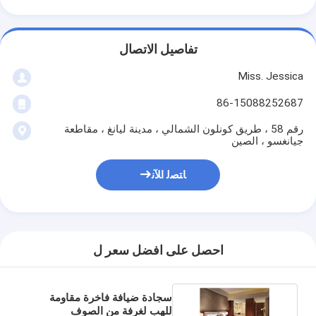
تفاصيل الاتصال
Miss. Jessica
86-15088252687
رقم 58 ، طريق كونلون الشمالي ، مدينة ليانغ ، مقاطعة
جيانغسو ، الصين
ﺎﺘﺼﻟ ﺍﻶﻧ
احصل على افضل سعر ل
سجادة ضيافة فاخرة مقاومة
للهب لغرفة من الصوف