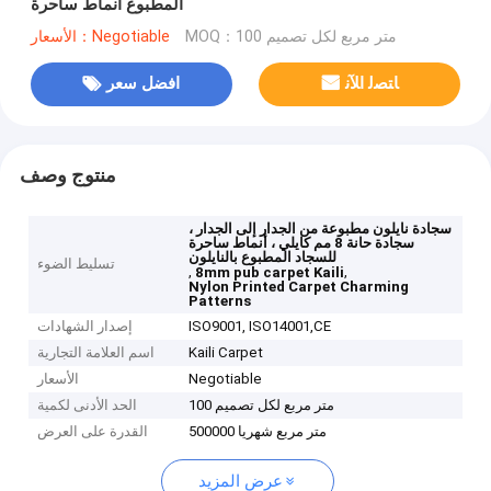
المطبوع أنماط ساحرة
MOQ：100 متر مربع لكل تصميم
الأسعار：Negotiable
ﺎﺘﺼﻟ ﺍﻶﻧ
افضل سعر
منتوج وصف
سجادة نايلون مطبوعة من الجدار إلى الجدار ،
سجادة حانة 8 مم كايلي ، أنماط ساحرة
للسجاد المطبوع بالنايلون
تسليط الضوء
,
,
8mm pub carpet Kaili
Nylon Printed Carpet Charming
Patterns
ISO9001, ISO14001,CE
إصدار الشهادات
Kaili Carpet
اسم العلامة التجارية
Negotiable
الأسعار
100 متر مربع لكل تصميم
الحد الأدنى لكمية
500000 متر مربع شهريا
القدرة على العرض
عرض المزيد