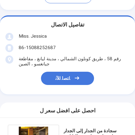
تفاصيل الاتصال
Miss. Jessica
86-15088252687
رقم 58 ، طريق كونلون الشمالي ، مدينة ليانغ ، مقاطعة
جيانغسو ، الصين
ﺎﺘﺼﻟ ﺍﻶﻧ
احصل على افضل سعر ل
سجادة من الجدار إلى الجدار