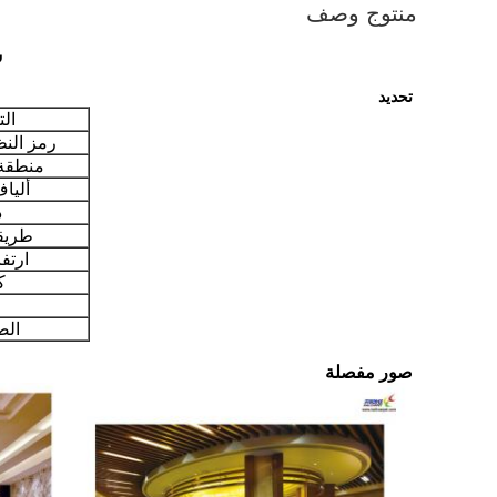
منتوج وصف
س
تحديد
الت
رمز الن
منطقة 
أليا
د
طريق
ارتف
ك
الض
صور مفصلة