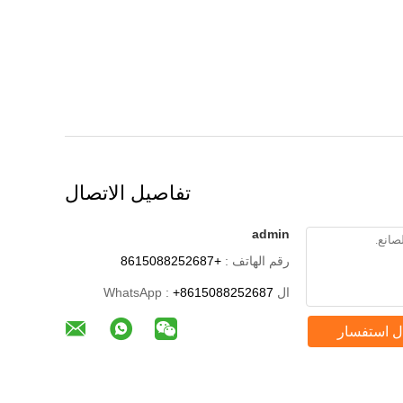
تفاصيل الاتصال
admin
رقم الهاتف :
+8615088252687
ال WhatsApp :
+8615088252687
ل استفسار