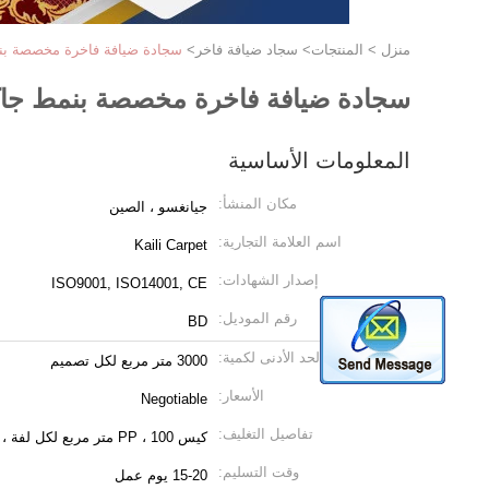
منزل
>
المنتجات
>
سجاد ضيافة فاخر
>
سجادة ضيافة فاخرة مخصصة بنمط
سجادة ضيافة فاخرة مخصصة بنمط جاكار
المعلومات الأساسية
مكان المنشأ:
جيانغسو ، الصين
اسم العلامة التجارية:
Kaili Carpet
إصدار الشهادات:
ISO9001, ISO14001, CE
رقم الموديل:
BD
الحد الأدنى لكمية:
3000 متر مربع لكل تصميم
الأسعار:
Negotiable
تفاصيل التغليف:
كيس PP ، 100 متر مربع لكل لفة ، 1 CBM لكل لفة
وقت التسليم:
15-20 يوم عمل