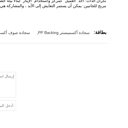
نكران الذات: أخذ "العميل" كمركز واستخدام "الإيثار" لبناء بيئة خ
مربح للجانبين: يمكن أن يستمر التعايش إلى الأبد ، والمشاركة هي 
بطاقة:
سجادة أكسمينستر PP Backing
,
سجادة صوف أكسمين