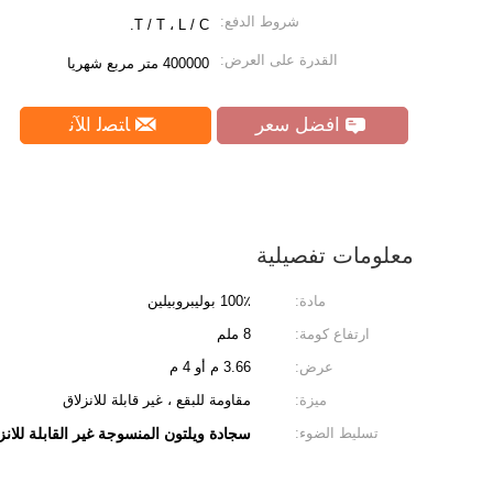
شروط الدفع:
T / T ، L / C.
القدرة على العرض:
400000 متر مربع شهريا
افضل سعر
ﺎﺘﺼﻟ ﺍﻶﻧ
معلومات تفصيلية
مادة:
100٪ بوليبروبيلين
ارتفاع كومة:
8 ملم
عرض:
3.66 م أو 4 م
ميزة:
مقاومة للبقع ، غير قابلة للانزلاق
تسليط الضوء:
سجادة ويلتون المنسوجة غير القابلة للانز