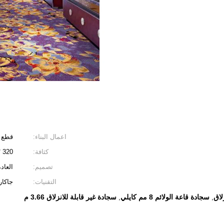
اعمال البناء:
قطع 
كثافة:
320 * 400
تصميم:
العادة
التقنيات:
جاكار
لاق
سجادة قاعة الولائم 8 مم كايلي
سجادة غير قابلة للانزلاق 3.66 م
,
,