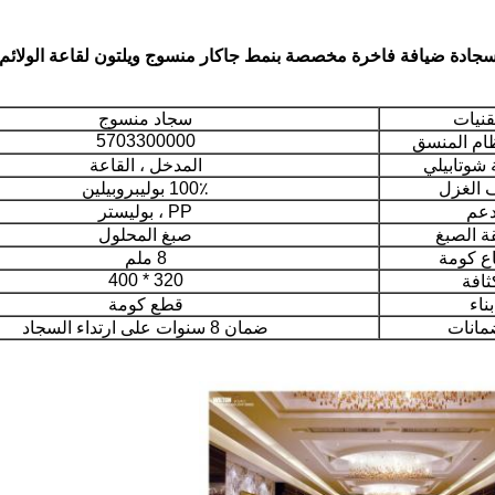
جادة ضيافة فاخرة مخصصة بنمط جاكار منسوج ويلتون لقاعة الولائم
قنيات
سجاد منسوج
5703300000
ظام المنسق
شوتابيلي
المدخل ، القاعة
ف الغزل
100٪ بوليبروبيلين
عم
PP ، بوليستر
ة الصبغ
صبغ المحلول
اع كومة
8 ملم
320 * 400
ثافة
بناء
قطع كومة
مانات
ضمان 8 سنوات على ارتداء السجاد