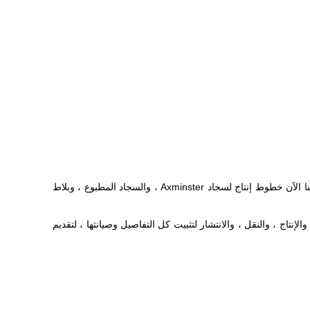
تأسست شركة kaili Carpet في عام 1994 وهي تشارك بعمق في صناعة السجاد لمدة 27 عامًا.في البداية ، قمنا بإنتاج سجاد ويلتون فقط ، ولدينا الآن خطوط إنتاج لسجاد Axminster ، والسجاد المطبوع ، وبلاط
الإنتاج ، والنقل ، والانتشار لتثبيت كل التفاصيل وصيانتها ، لتقديم