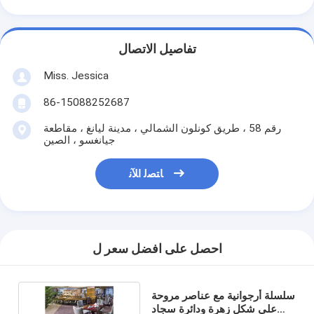
تفاصيل الاتصال
Miss. Jessica
86-15088252687
رقم 58 ، طريق كونلون الشمالي ، مدينة ليانغ ، مقاطعة
جيانغسو ، الصين
ﺎﺘﺼﻟ ﺍﻶﻧ
احصل على افضل سعر ل
سلسلة أرجوانية مع عناصر مروحة
على شكل زهرة ودائرة سجاد