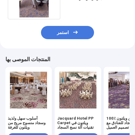
ويلتون منسوج
استمر
المنتجات الموصى بها
100٪ بوليبروبيلين ويلتون
Jacquard Hotel PP
أسلوب سهل ولذيذ
سجاد للفنادق مع
Carpet ويلتون في
وسجاد منسوج مريح من
تصميم العميل
تقنيات آلة نسج السجاد
ويلتون للغرفة