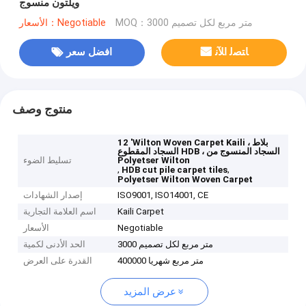
ويلتون منسوج
MOQ：3000 متر مربع لكل تصميم
الأسعار：Negotiable
ﺎﺘﺼﻟ ﺍﻶﻧ
افضل سعر
منتوج وصف
12 'Wilton Woven Carpet Kaili ، بلاط
السجاد المقطوع HDB ، السجاد المنسوج من
Polyetser Wilton
تسليط الضوء
,
,
HDB cut pile carpet tiles
Polyetser Wilton Woven Carpet
ISO9001, ISO14001, CE
إصدار الشهادات
Kaili Carpet
اسم العلامة التجارية
Negotiable
الأسعار
3000 متر مربع لكل تصميم
الحد الأدنى لكمية
400000 متر مربع شهريا
القدرة على العرض
عرض المزيد