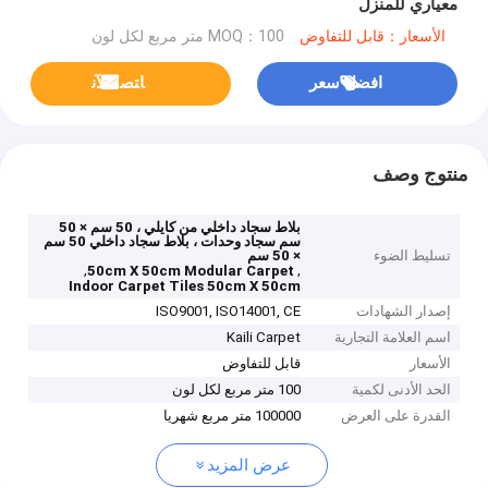
معياري للمنزل
الأسعار：قابل للتفاوض
MOQ：100 متر مربع لكل لون
افضل سعر
ﺎﺘﺼﻟ ﺍﻶﻧ
منتوج وصف
بلاط سجاد داخلي من كايلي ، 50 سم × 50
سم سجاد وحدات ، بلاط سجاد داخلي 50 سم
تسليط الضوء
× 50 سم
,
,
50cm X 50cm Modular Carpet
Indoor Carpet Tiles 50cm X 50cm
إصدار الشهادات
ISO9001, ISO14001, CE
اسم العلامة التجارية
Kaili Carpet
الأسعار
قابل للتفاوض
الحد الأدنى لكمية
100 متر مربع لكل لون
القدرة على العرض
100000 متر مربع شهريا
عرض المزيد