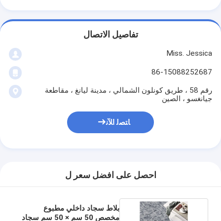
تفاصيل الاتصال
Miss. Jessica
86-15088252687
رقم 58 ، طريق كونلون الشمالي ، مدينة ليانغ ، مقاطعة
جيانغسو ، الصين
ﺎﺘﺼﻟ ﺍﻶﻧ
احصل على افضل سعر ل
بلاط سجاد داخلي مطبوع
مخصص 50 سم × 50 سم سجاد