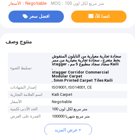
MOQ：100 متر مربع لكل لون
الأسعار：Negotiable
ﺎﺘﺼﻟ ﺍﻶﻧ
افضل سعر
منتوج وصف
سجادة تجارية معيارية من النايلون المنقوش
بخط متعرج ، سجادة تجارية معيارية من ممر
stagger ، سجاد سجاد مطبوع 5 مم Kaili
,
تسليط الضوء
stagger Corridor Commercial
Modular Carpet
,
5mm Printed Carpet Tiles Kaili
ISO9001, ISO14001, CE
إصدار الشهادات
Kaili Carpet
اسم العلامة التجارية
Negotiable
الأسعار
100 متر مربع لكل لون
الحد الأدنى لكمية
100000 متر مربع شهريا
القدرة على العرض
عرض المزيد