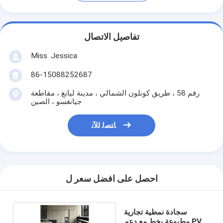
تفاصيل الاتصال
Miss. Jessica
86-15088252687
رقم 58 ، طريق كونلون الشمالي ، مدينة ليانغ ، مقاطعة
جيانغسو ، الصين
ﺎﺘﺼﻟ ﺍﻶﻧ
احصل على افضل سعر ل
سجادة نمطية تجارية
مطبوعة بخط مع دعم PVC