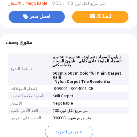
MOQ：100 متر مربع لكل لون
الأسعار：Negotiable
ﺎﺘﺼﻟ ﺍﻶﻧ
افضل سعر
منتوج وصف
نايلون السجاد دعم لينة ، 50 سم × 50 سم
السجاد الملونة عادي كايلي ، نايلون السجاد
بلاط سكني
,
تسليط الضوء
50cm x 50cm Colorful Plain Carpet
Kaili
,
Nylon Carpet Tile Residential
ISO9001, ISO14001, CE
إصدار الشهادات
Kaili Carpet
اسم العلامة التجارية
Negotiable
الأسعار
100 متر مربع لكل لون
الحد الأدنى لكمية
900000 متر مربع شهريا
القدرة على العرض
عرض المزيد