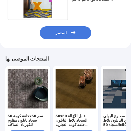
للسكنية
استمر
المنتجات الموصى بها
ل مصبوغ البولي
50x50 قابل للإزالة
حلقة كومة 50x50 سم
بلين النايلون بلاط
السجاد بلاط النايلون
سجاد نايلون مقاوم
السجاد 50x50cm حلقة
حلقة كومة التجارية
للكهرباء الساكنة
كومة للأعمال
مكافحة ساكنة بلاط