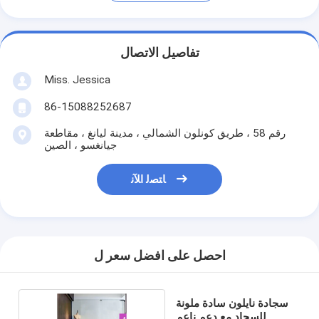
تفاصيل الاتصال
Miss. Jessica
86-15088252687
رقم 58 ، طريق كونلون الشمالي ، مدينة ليانغ ، مقاطعة
جيانغسو ، الصين
ﺎﺘﺼﻟ ﺍﻶﻧ
احصل على افضل سعر ل
سجادة نايلون سادة ملونة
للسجاد مع دعم ناعم