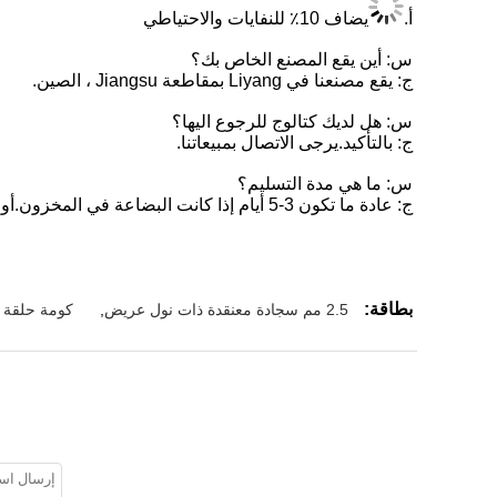
أ.
يضاف 10٪ للنفايات والاحتياطي
س: أين يقع المصنع الخاص بك؟
ج: يقع مصنعنا في Liyang بمقاطعة Jiangsu ، الصين.
س: هل لديك كتالوج للرجوع اليها؟
ج: بالتأكيد.يرجى الاتصال بمبيعاتنا.
س: ما هي مدة التسليم؟
ج: عادة ما تكون 3-5 أيام إذا كانت البضاعة في المخزون.أو 15-20 يومًا إذا لم تكن البضاعة في المخزون ، فهي حسب الكمية.
بطاقة:
2.5 مم سجادة معنقدة ذات نول عريض
,
كومة حلقة 100 سجادة من البولي بروبيلين