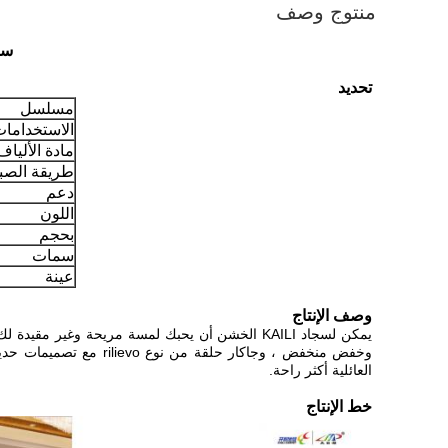
منتوج وصف
سجا
تحديد
مسلسل
الاستخدامات
مادة الألياف
طريقة الصب
دعم
اللون
بحجم
سمات
عينة
وصف الإنتاج
يمكن لسجاد KAILI الخشن أن يحبك لمسة مريحة وغير
وخفض منخفض ، وجاكار ح
العائلية أكثر راحة.
خط الإنتاج