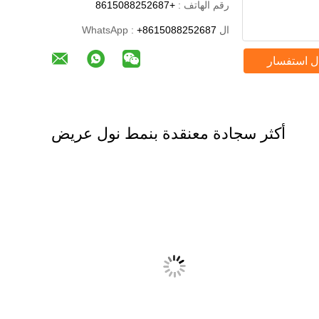
رقم الهاتف :
+8615088252687
ال WhatsApp :
+8615088252687
ل استفسار
أكثر سجادة معنقدة بنمط نول عريض