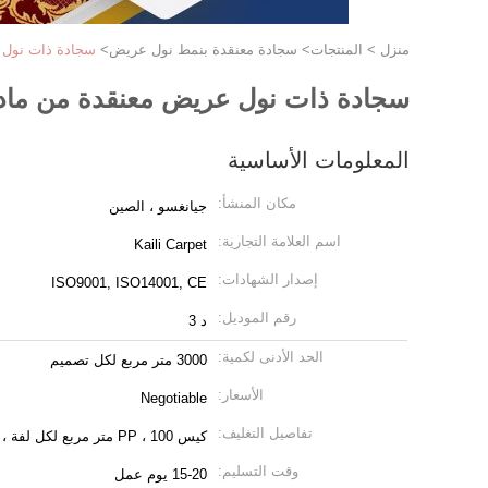
منزل
>
المنتجات
>
سجادة معنقدة بنمط نول عريض
>
سجادة ذات نول عريض معن
سجادة ذات نول عريض معنقدة من مادة البولي بروبيلين 
المعلومات الأساسية
مكان المنشأ:
جيانغسو ، الصين
اسم العلامة التجارية:
Kaili Carpet
إصدار الشهادات:
ISO9001, ISO14001, CE
رقم الموديل:
د 3
الحد الأدنى لكمية:
3000 متر مربع لكل تصميم
الأسعار:
Negotiable
تفاصيل التغليف:
كيس PP ، 100 متر مربع لكل لفة ، 1 CBM لكل لفة
وقت التسليم:
15-20 يوم عمل