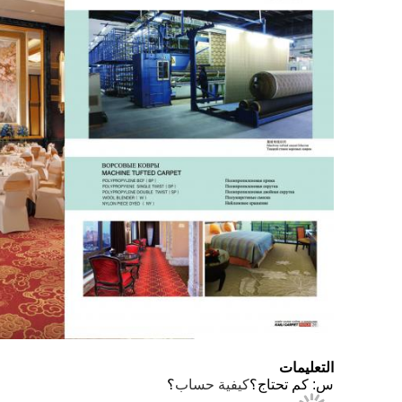
التعليمات
س: كم تحتاج؟
كيفية حساب
؟