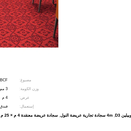
مصبوغ:
BCF
وزن الكومة:
3 مم
عرض:
4 م
إستعمال:
فندق 
لين D3
4m سجادة تجارية عريضة النول
سجادة عريضة معنقدة 4 م × 25 م
,
,