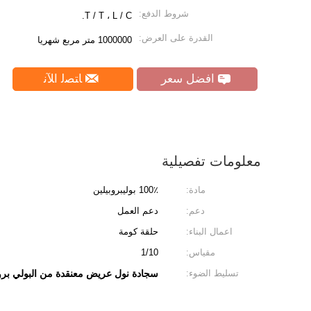
شروط الدفع:
T / T ، L / C.
القدرة على العرض:
1000000 متر مربع شهريا
افضل سعر
ﺎﺘﺼﻟ ﺍﻶﻧ
معلومات تفصيلية
مادة:
100٪ بوليبروبيلين
دعم:
دعم العمل
اعمال البناء:
حلقة كومة
مقياس:
1/10
تسليط الضوء:
سجادة نول عريض معنقدة من البولي بروبي