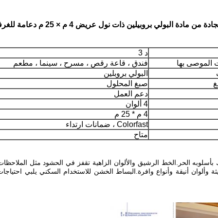
دة من مادة البولي بروبيلين ذات نول عريض 4 م × 25 م دعامة للغرفة
د 3
 الموصى بها
فندق ، قاعة رقص ، مسرح ، سينما ، مطعم
البولي بروبلين
غ
صبغ المحلول
دعم العمل
4 ألوان
4 م * 25 م
Colorfast ، ضمانات ارتداء
متاح
 مقيدة لك بأسلوبه الحر.الخط الرشيق والألوان الزاهية تقفز في الحشود مثل الملاحظ
لقة من نوع rilievo مع تصميمات حديثة وألوان أنيقة وأنواع وافرة.البساط الخشن للاستخدام السكن