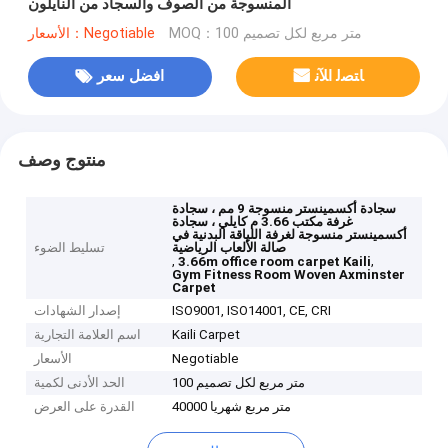
المنسوجة من الصوف والسجاد من النايلون
MOQ：100 متر مربع لكل تصميم
الأسعار：Negotiable
ﺎﺘﺼﻟ ﺍﻶﻧ
افضل سعر
منتوج وصف
سجادة أكسمينستر منسوجة 9 مم ، سجادة
غرفة مكتب 3.66 م كايلي ، سجادة
أكسمينستر منسوجة لغرفة اللياقة البدنية في
صالة الألعاب الرياضية
تسليط الضوء
,
,
3.66m office room carpet Kaili
Gym Fitness Room Woven Axminster
Carpet
ISO9001, ISO14001, CE, CRI
إصدار الشهادات
Kaili Carpet
اسم العلامة التجارية
Negotiable
الأسعار
100 متر مربع لكل تصميم
الحد الأدنى لكمية
40000 متر مربع شهريا
القدرة على العرض