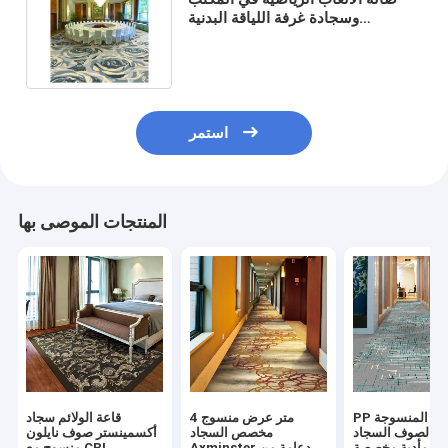
وسجادة غرفة اللياقة البدنية
المنسوجة من الصوف والسجاد من
النايلون
استمر
المنتجات الموصى بها
PP الدعم المنسوجة
4 متر عرض منسوج
قاعة الولائم سجاد
د الصوف السجاد
مخصص السجاد
أكسمينستر صوف نايلون
عة مأدبة مخصصة
Axminster دعامة من
منسوج مع CRI