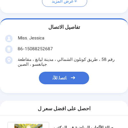
عرض المزيد
تفاصيل الاتصال
Miss. Jessica
86-15088252687
رقم 58 ، طريق كونلون الشمالي ، مدينة ليانغ ، مقاطعة
جيانغسو ، الصين
ﺎﺘﺼﻟ ﺍﻶﻧ
احصل على افضل سعر ل
صالة الألعاب الرياضية في المكتب