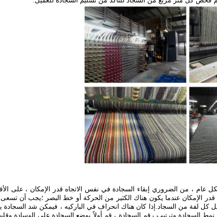
تم فحص كل متر مربع من السجاد للتأكد من تسليم السجادة للعميل.
ام ، من الضروري إبقاء السجادة في نفس الاتجاه قدر الإمكان ، على الأق
ر الإمكان عندما يكون هناك الكثير من الحركة أو خط البصر ؛يجب أن تسعى ال
ل كل لفة من السجاد.إذا كان هناك انحراف في الباركيه ، فيمكن شد السجادة يدو
ب نمط السجادة وترتيب رقم السجادة ، قم أولاً بوضع السجادة على الوسادة وقل