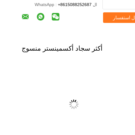
ال WhatsApp :
+8615088252687
ل استفسار
أكثر سجاد أكسمينستر منسوج