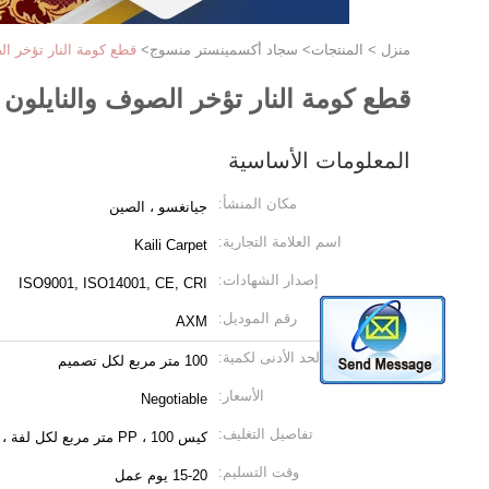
منزل
>
المنتجات
>
سجاد أكسمينستر منسوج
>
قطع كومة النار تؤخر الصوف والنايلون 66 سجاد أ
قطع كومة النار تؤخر الصوف والنايلون 66 سجاد أكسمينستر المنسوج بنمط الأزهار
المعلومات الأساسية
مكان المنشأ:
جيانغسو ، الصين
اسم العلامة التجارية:
Kaili Carpet
إصدار الشهادات:
ISO9001, ISO14001, CE, CRI
رقم الموديل:
AXM
الحد الأدنى لكمية:
100 متر مربع لكل تصميم
الأسعار:
Negotiable
تفاصيل التغليف:
كيس PP ، 100 متر مربع لكل لفة ، 1 CBM لكل لفة
وقت التسليم:
15-20 يوم عمل