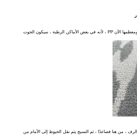
يتكون سجاد Axminster من خيوط السداة وخيوط اللحمة وسداة الوبر.مادة الغزل السداة 100٪ بوليستر.مادة خيوط اللحمة هي الجوت أو PP ، ومعظمها الآن PP ، لأنه في بعض الأماكن الرطبة ، سيكون الجوت
، معلق على الرف ، من هنا فصاعدًا ، ثم النسيج.يتم نقل الخيوط إلى الأمام من