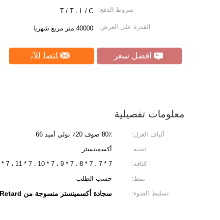
شروط الدفع:
T / T ، L / C.
القدرة على العرض:
40000 متر مربع شهريا
افضل سعر
ﺎﺘﺼﻟ ﺍﻶﻧ
معلومات تفصيلية
ألياف الغزل:
80٪ صوف 20٪ بولي أميد 66
تقنية:
أكسمينستر
كثافة:
7 * 7 ، 7 * 8 ، 7 * 9 ، 7 * 10 ، 7 * 11 ، 7 * 12
نمط:
حسب الطلب
تسليط الضوء:
سجادة أكسمينستر منسوجة من Cut Pile Fire Retard