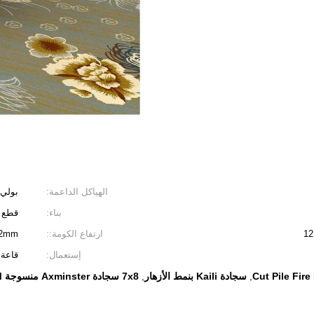
الهياكل الداعمة:
بولي 
بناء:
قطع 
ارتفاع الكومة::
12mm
إستعمال:
قاعة 
سجادة Kaili بنمط الأزهار
7x8 سجادة Axminster منسوجة AXM
,
,