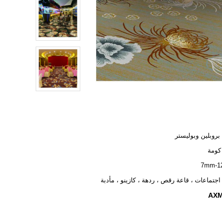
بروبلين وبوليستر
كومة
7mm-
اجتماعات ، قاعة رقص ، ردهة ، كازينو ، مأدبة