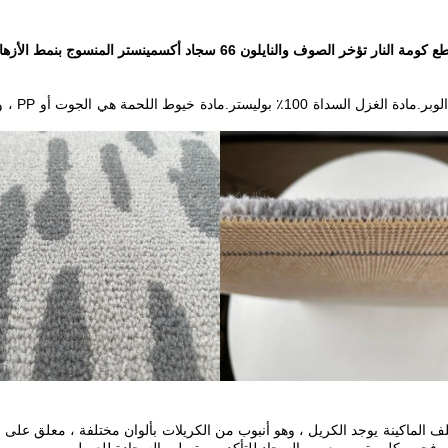
 كومة النار تؤخر الصوف والنايلون 66 سجاد أكسمينستر المنسوج بنمط الأزهار
ار لذا الآلات كبيرة جدًا.وخلف الماكينة يوجد الكريل ، وهو أنبوب من الكريلات بألوان مختلفة 