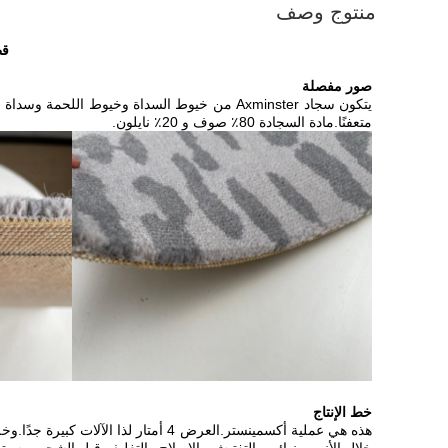
منتوج وصف
قطع
صور مفصلة
متعفنًا.مادة السجادة 80٪ صوف و 20٪ نايلون.
خط الإنتاج
هذه هي عملية أكسمينستر.العرض 4 أمت