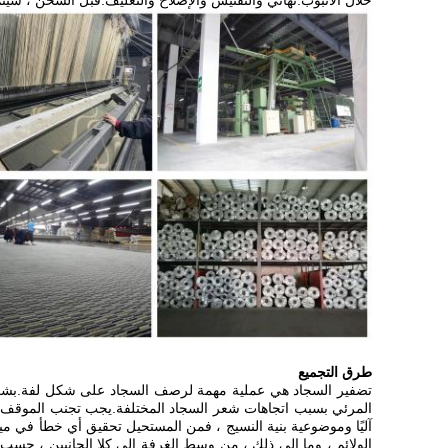
خلال الأنبوب.نهائي والتفتيش والإصلاح والتغليف.قبل الشحن ، سي
طرق التجميع
تضفير السجاد هي عملية مهمة لرصف السجاد على شكل لفة.بشكل ع
المرئي بسبب اتجاهات شعر السجاد المختلفة.يجب تجنب الموقف قد
آليًا وموضوعية بنية النسيج ، فمن المستحيل تحقيق أي خطأ في مي
الولائم ، وما إلى ذلك ، من وسط الغرفة إلى كلا الجانبين ، حس