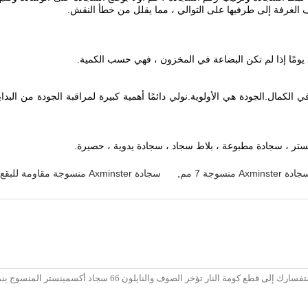
ف الغرفة إلى طرفيها على التوالي ، مما يقلل من خطأ النقش.
ستر ، سجادة مطبوعة ، بلاط سجاد ، سجادة يدوية ، حصيرة.
دة Axminster منسوجة 7 مم
,
سجادة Axminster منسوجة مقاومة للبقع