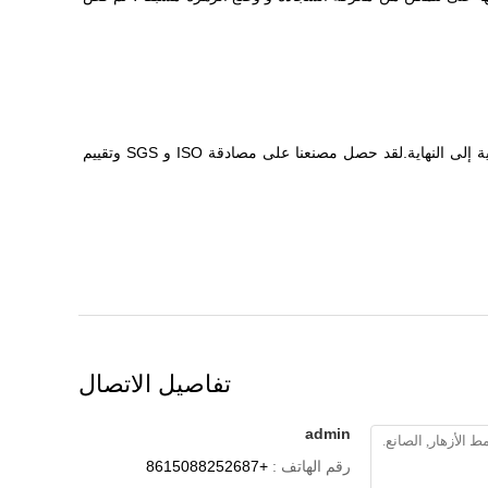
ج: نعم.شروط مراقبة الجودة لدينا صارمة للغاية لضمان السجاد في الكمال.الجودة هي الأولوية.نولي دائمًا أهمية كبيرة لمراقبة الجودة من البداية إلى النهاية.لقد حصل مصنعنا على مصادقة ISO و SGS وتقييم
تفاصيل الاتصال
admin
رقم الهاتف :
+8615088252687