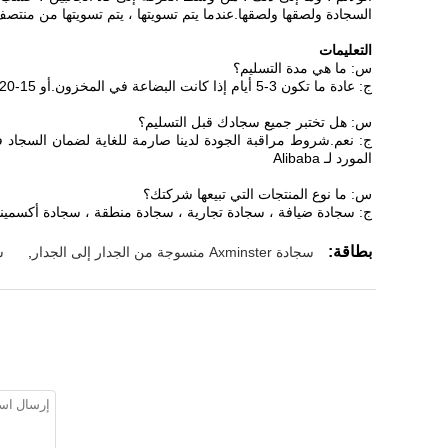
السجادة ولصقها ولصقها.عندما يتم تسويتها ، يتم تسويتها من منتص
التعليمات
س: ما هي مدة التسليم؟
ج: عادة ما تكون 3-5 أيام إذا كانت البضاعة في المخزون.أو 15-20 يومًا إذا لم تكن البضاعة في المخزون ، فهي حسب الكمية.
س: هل تختبر جميع سجادك قبل التسليم؟
المورد لـ Alibaba
س: ما نوع المنتجات التي تبيعها شركتك؟
ج: سجادة ضيافة ، سجادة تجارية ، سجادة منطقة ، سجادة أكسمين
بطاقة:
سجادة Axminster منسوجة من الجدار إلى الجدار
,
سجا