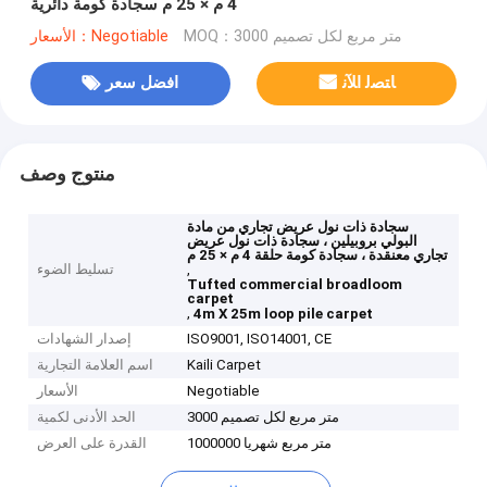
4 م × 25 م سجادة كومة دائرية
MOQ：3000 متر مربع لكل تصميم
الأسعار：Negotiable
ﺎﺘﺼﻟ ﺍﻶﻧ
افضل سعر
منتوج وصف
سجادة ذات نول عريض تجاري من مادة
البولي بروبيلين ، سجادة ذات نول عريض
تجاري معنقدة ، سجادة كومة حلقة 4 م × 25 م
,
تسليط الضوء
Tufted commercial broadloom
carpet
,
4m X 25m loop pile carpet
ISO9001, ISO14001, CE
إصدار الشهادات
Kaili Carpet
اسم العلامة التجارية
Negotiable
الأسعار
3000 متر مربع لكل تصميم
الحد الأدنى لكمية
1000000 متر مربع شهريا
القدرة على العرض