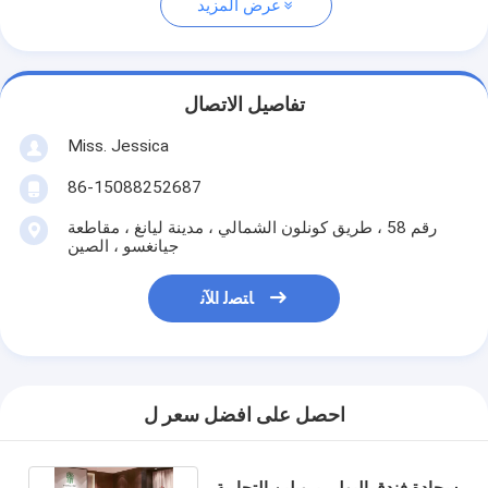
عرض المزيد
تفاصيل الاتصال
Miss. Jessica
86-15088252687
رقم 58 ، طريق كونلون الشمالي ، مدينة ليانغ ، مقاطعة
جيانغسو ، الصين
ﺎﺘﺼﻟ ﺍﻶﻧ
احصل على افضل سعر ل
سجادة فندق البولي بروبلين التجارية